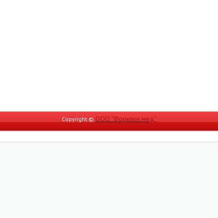
ООО "Форьтюн мед"
Copyright ©